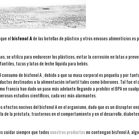
 que el
bisfenol A
de las botellas de plástico y otros envases alimenticios es 
os, se utiliza para endurecer los plásticos, evitar la corrosión en latas o prev
fantiles, tazas y latas de leche líquida para bebés.
l consumo de bisfenol A , debido a que su masa corporal es pequeña y por tant
ductos destinados a la alimentación infantil tales como biberones. Tal fue e
omo Francia han dado un paso más adelante llegando a prohibir el BPA en cualq
umerosos estudios científicos, cada vez más alarmantes.
s efectos nocivos del bisfenol A en el organismo, dado que es un disruptor e
ula de la próstata, trastornos en el comportamiento y en el desarrollo, diabet
s cuidar siempre que todos
nuestros productos
no contengan bisfenol A, alg