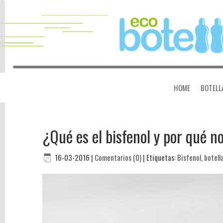
HOME
BOTELL
¿Qué es el bisfenol y por qué n
opiniones
por
16-03-2016
|
Comentarios (0)
|
Etiquetas:
Bisfenol
,
botell
weeComments
Busca
en
el