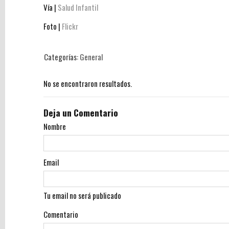
Posts
Vía |
Salud Infantil
Foto |
Flickr
Botellas
de
agua
Categorías:
General
para
niños.
No se encontraron resultados.
Guía
de
compra
Deja un Comentario
2021
Nombre
-
1
Email
Novedad:
botellas
RETAP
Tu email no será publicado
El
Comentario
75%