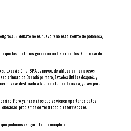
peligroso. El debate no es nuevo, y no está exento de polémica,
enir que las bacterias germinen en los alimentos. En el caso de
o su exposición al
BPA
es mayor, de ahí que en numerosos
l caso primero de Canadá primero, Estados Unidos después y
uier envase destinado a la alimentación humana, ya sea para
ndocrino. Pero ya hace años que se vienen aportando datos
es, obesidad, problemas de fertilidad o enfermedades
o que podemos asegurarte por completo.