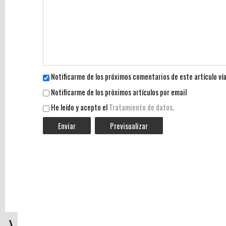
de
la
población
no
bebe
el
agua
Notificarme de los próximos comentarios de este artículo ví
recomendada
Notificarme de los próximos artículos por email
La
He leído y acepto el
Tratamiento de datos
.
fórmula
definitiva
para
saber
cuánto
agua
debes
beber
al
día
⟩