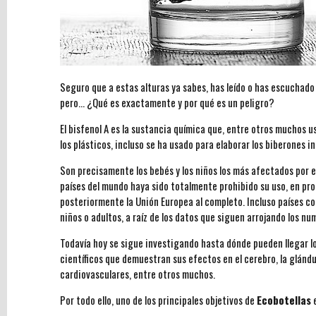
acepto
el
Tratamiento
de
datos
y
Seguro que a estas alturas ya sabes, has leído o has escuchado
la
pero... ¿Qué es exactamente y por qué es un peligro?
Política
El bisfenol A es la sustancia química que, entre otros muchos us
de
los plásticos, incluso se ha usado para elaborar los biberones in
Privacidad
Son precisamente los bebés y los niños los más afectados por e
países del mundo haya sido totalmente prohibido su uso, en pro
posteriormente la Unión Europea al completo. Incluso países c
niños o adultos, a raíz de los datos que siguen arrojando los n
Todavía hoy se sigue investigando hasta dónde pueden llegar lo
científicos que demuestran sus efectos en el cerebro, la glánd
cardiovasculares, entre otros muchos.
Por todo ello, uno de los principales objetivos de
Ecobotellas
e
Últimos